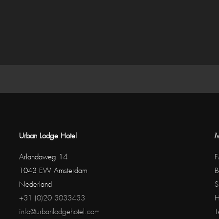
Urban Lodge Hotel
M
Arlandaweg 14
1043 EW Amsterdam
B
Nederland
S
+31 (0)20 3033433
H
info@urbanlodgehotel.com
T