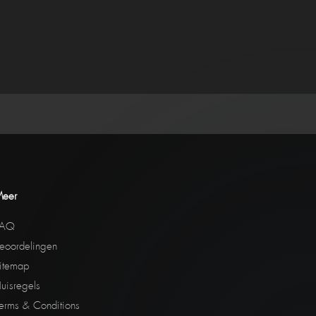
eer
FAQ
eoordelingen
itemap
uisregels
erms & Conditions
1